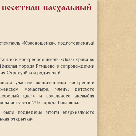
» посетили пасхальный
спектакль «Красношейка», подготовленный
итанники
воскресной школы «Лоза» храма во
 Николая города Ртищево в сопровождении
сия Стрекулёва и родителей.
иняли участие воспитанники воскресной
енском монастыре, члены детского
азоревый цвет» и вокального ансамбля
ола искусств № 1» города Балашова.
 были подведены итоги епархиального
ьная открытка».