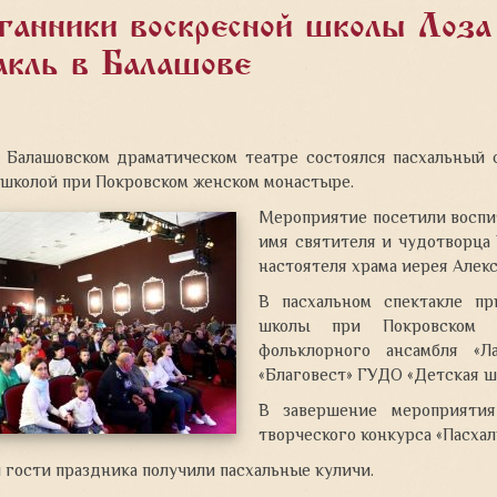
танники воскресной школы «Лоза
акль в Балашове
в Балашовском драматическом театре состоялся пасхальный 
 школой при Покровском женском монастыре.
Мероприятие посетили восп
имя святителя и чудотворца
настоятеля храма иерея Алек
В пасхальном спектакле пр
школы при Покровском ж
фольклорного ансамбля «Л
«Благовест» ГУДО «Детская шк
В завершение мероприятия
творческого конкурса «Пасхал
 гости праздника получили пасхальные куличи.