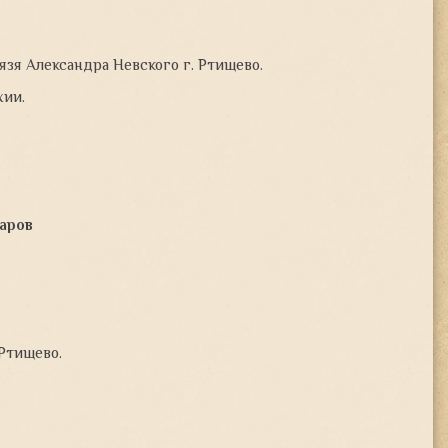
язя Александра Невского г. Ртищево.
хии.
аров
 Ртищево.