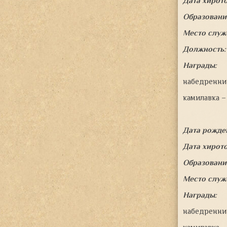
Дата хирот
Образовани
Место служ
Должность
Награды:
набедренник
камилавка – 
Дата рожде
Дата хирот
Образовани
Место служ
Награды:
набедренник 