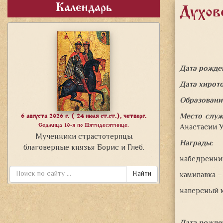
Календарь
Духов
Дата рожде
Дата хирот
Образовани
Место служ
6 августа 2026 г. ( 24 июля ст.ст.), четверг.
Анастасии 
Седмица 10-я по Пятидесятнице.
Мученники страстотерпцы
Награды:
благоверные князья Борис и Глеб.
набедренник
Найти
камилавка –
наперсный к
Дата рожде