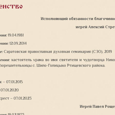
енство
Исполняющий обязанности благочинно
иерей Алексий Стре
ния:
19.04.1981
онии:
12.09.2014
е:
Саратовская православная духовная семинария (СЗО), 2019
ения:
настоятель храма во имя святителя и чудотворца Нико
Узорешительницы с. Шило-Голицыно Ртищевского района.
 – 07.01.2015
 07.01.2020
рест – 07.01.2023
Иерей Павел Роще
ния:
19.02.1973