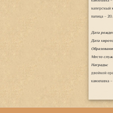
камилавка – 
наперсный к
палица – 20
Дата рожде
Дата хирот
Образовани
Место служ
Награды:
двойной орар
камилавка –