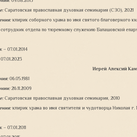
онии:
09.08.2013
е:
Саратовская православная духовная семинария (СЗО), 2021
ения:
клирик соборного храма во имя святого благоверного кн
:
сотрудник отдела по тюремному служению Балашовской епар
 – 07.01.2014
07.01.2023
Иерей Алексий Кам
ния:
06.05.1981
онии:
26.11.2009
е:
Саратовская православная духовная семинария, 2010
ения:
клирик храма во имя святителя и чудотворца Николая г.
– 07.01.2011