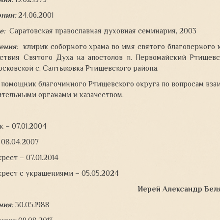
онии:
24.06.2001
е:
Саратовская православная духовная семинария, 2003
ения:
клирик соборного храма во имя святого благоверного к
ствия Святого Духа на апостолов п. Первомайский Ртищевс
ковской с. Салтыковка Ртищевского района.
помощник благочинного Ртищевского округа по вопросам вза
тельными органами и казачеством.
 – 07.01.2004
 08.04.2007
рест – 07.01.2014
рест с украшениями – 05.05.2024
Иерей Александр Бел
ния
:
30.05.1988