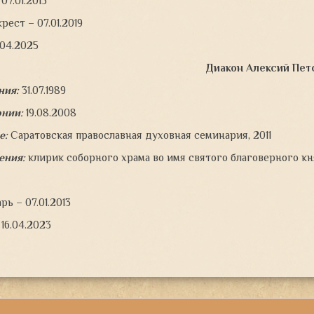
07.01.2015
рест – 07.01.2019
.04.2025
Диакон Алексий Пет
ния:
31.07.1989
онии:
19.08.2008
е:
Саратовская православная духовная семинария, 2011
ения:
клирик соборного храма во имя святого благоверного кн
ь – 07.01.2013
 16.04.2023