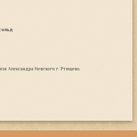
сольд
язя Александра Невского г. Ртищево.