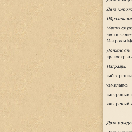
Дата хирот
Образовани
Место служ
честь Соше
Матроны Мос
Должность:
правоохрани
Награды:
набедренник
камилавка –
наперсный к
наперсный к
Дата рожде