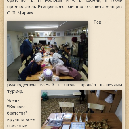
братство" В. И. Молоков и А. В. Шомин
, а также
председатель Ртищевского районного Совета женщин
С. П. Мирная.
Под
руководством гостей
в школе прошёл шашечный
турнир.
Члены
"Боевого
братства"
вручили всем
памятные