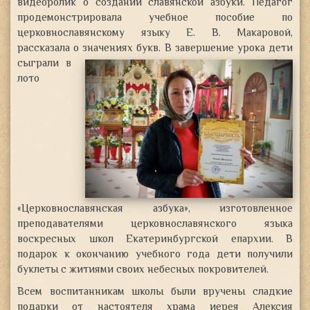
видеоролик о создании славянской азбуки. Педагог
продемонстрировала учебное пособие по
церковнославянскому языку Е. В. Макаровой,
рассказала о значениях букв.
В завершение урока дети
сыграли в
лото
«Церковнославянская азбука», изготовленное
преподавателями церковнославянского языка
воскресных школ Екатеринбургской епархии. В
подарок к окончанию учебного года дети получили
буклеты с житиями своих небесных покровителей.
Всем воспитанникам школы были вручены сладкие
подарки от настоятеля храма иерея Алексия