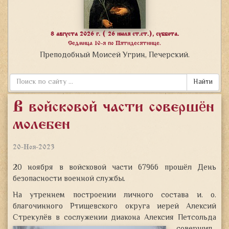
8 августа 2026 г. ( 26 июля ст.ст.), суббота.
Седмица 10-я по Пятидесятнице.
Преподобный Моисей Угрин, Печерский.
Найти
В войсковой части совершён
молебен
20-Ноя-2023
20 ноября в войсковой части 67966 прошёл День
безопасности военной службы.
На утреннем построении личного состава и. о.
благочинного Ртищевского округа иерей Алексий
Стрекулёв в сослужении диакона
Алексия Петсольда