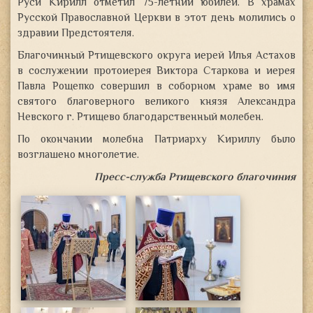
Руси Кирилл отметил 75-летний юбилей. В храмах
Русской Православной Церкви в этот день молились о
здравии Предстоятеля.
Благочинный Ртищевского округа
иерей Илья Астахов
в сослужении протоиерея Виктора Старкова и иерея
Павла Рощепко совершил в соборном храме во имя
святого благоверного великого князя Александра
Невского г. Ртищево благодарственный молебен.
По окончании молебна Патриарху Кириллу было
возглашено многолетие.
Пресс-служба Ртищевского благочиния