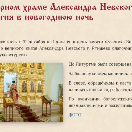
орном храме Александра Невско
гия в новогоднюю ночь
ю ночь, с 31 декабря на 1 января, в день памяти мученика В
го великого князя Александра Невского г. Ртищево благочи
ую литургию.
До Литургии была совершена 
За богослужением молились п
В слове, обращённом к паств
начинать новый год с благод
По окончании богослужени
поздравлениями и пожелания
ФОТО