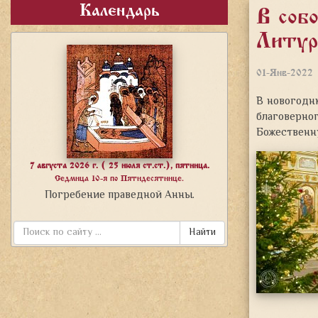
Календарь
В соб
Литур
01-Янв-2022
В новогодню
благоверно
Божественн
7 августа 2026 г. ( 25 июля ст.ст.), пятница.
Седмица 10-я по Пятидесятнице.
Погребение праведной Анны.
Найти