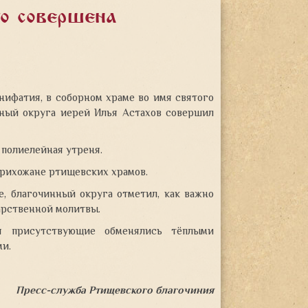
го совершена
онифатия, в соборном храме во имя святого
нный округа иерей Илья Астахов совершил
полиелейная утреня.
рихожане ртищевских храмов.
е, благочинный округа отметил, как важно
арственной молитвы.
я присутствующие обменялись тёплыми
ми.
Пресс-служба Ртищевского благочиния