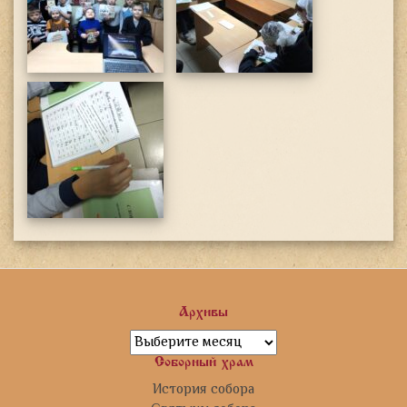
Архивы
Архивы
Соборный храм
История собора