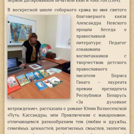
первой датированной печатной книги Апостол (1564)
.
В воскресной школе соборного храма во имя святого
благоверного князя
Александра Невского
прошла беседа о
православной
литературе. Педагог
ознакомила
воспитанников с
творчеством детского
православного
писателя Бориса
Ганаго – лауреата
премии президента
Республики Беларусь
«За духовное
возрождение», рассказала о романе Юлии Вознесенской
«Путь Кассандры, или Приключения с макаронами»,
отличающемся разнообразием тем (любви и дружбы,
семейных ценностей, религиозных смыслов, экологии,