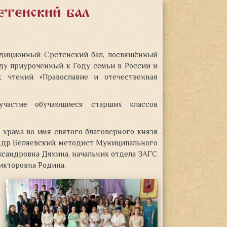
тенский бал
адиционный Сретенский бал, посвящённый
ду приуроченный к Году семьи в России и
х чтений «Православие и отечественная
частие обучающиеся старших классов
 храма во имя святого благоверного князя
андр Беляевский, методист Муниципального
ксандровна Дякина, начальник отдела ЗАГС
икторовна Родина.