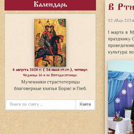
Календарь
В Рти
02-Мар-202
1 марта в 
празднику 
проведени
культура: п
6 августа 2026 г. ( 24 июля ст.ст.), четверг.
Седмица 10-я по Пятидесятнице.
Мученники страстотерпцы
благоверные князья Борис и Глеб.
Найти