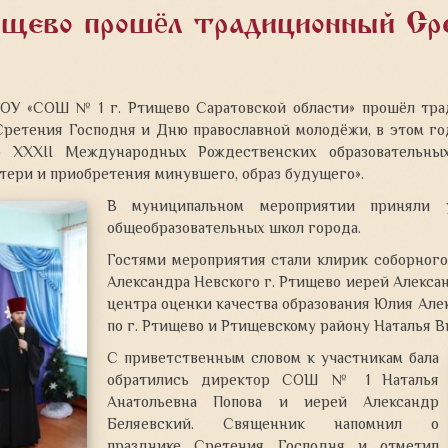
щево прошёл традиционный Сре
4
МОУ «СОШ № 1 г. Ртищево Саратовской области» прошёл тр
Сретения Господня и Дню православной молодёжи, в этом го
ю XXXII Международных
Рождественских образовательны
отери и приобретения минувшего, образ будущего».
В муниципальном мероприятии приняли у
общеобразовательных школ города.
Гостями мероприятия стали клирик соборного
Александра Невского г. Ртищево иерей Алекс
центра оценки качества образования Юлия Але
по г. Ртищево и Ртищевскому району Наталья В
С приветственным словом к участникам бала
обратились директор СОШ № 1 Наталья
Анатольевна Попова и иерей Александр
Беляевский. Священник напомнил о
празднике Сретения Господня и отметил