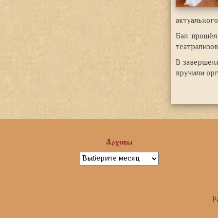
актуального
Бал прошёл
театрализов
В завершен
вручили ор
Архивы
Архивы
Р