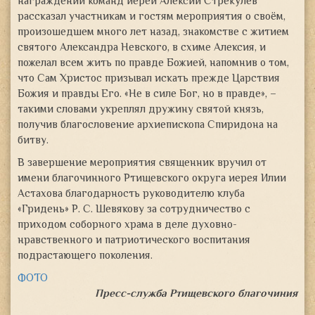
награждении команд иерей Алексий Стрекулёв
рассказал участникам и гостям мероприятия о своём,
произошедшем много лет назад, знакомстве с житием
святого Александра Невского, в схиме Алексия, и
пожелал всем жить по правде Божией, напомнив о том,
что Сам Христос призывал искать прежде Царствия
Божия и правды Его. «Не в силе Бог, но в правде», –
такими словами укреплял дружину святой князь,
получив благословение архиепископа Спиридона на
битву.
В завершение мероприятия священник вручил от
имени благочинного Ртищевского округа иерея Илии
Астахова благодарность руководителю клуба
«Гридень» Р. С. Шевякову за сотрудничество с
приходом соборного храма в деле духовно-
нравственного и патриотического воспитания
подрастающего поколения.
ФОТО
Пресс-служба Ртищевского благочиния