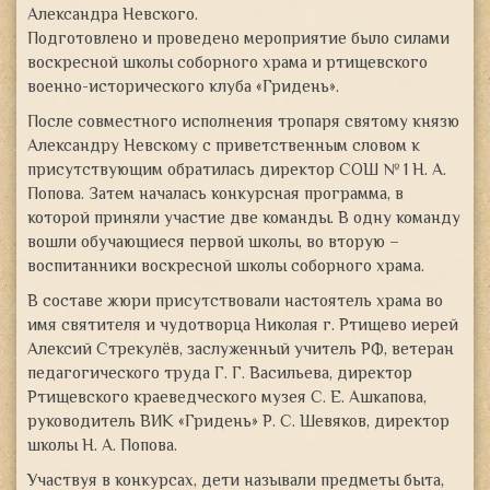
Александра Невского.
Подготовлено и проведено мероприятие было силами
воскресной школы соборного храма и ртищевского
военно-исторического клуба «Гридень».
После совместного исполнения тропаря святому князю
Александру Невскому с приветственным словом к
присутствующим обратилась директор СОШ № 1 Н. А.
Попова. Затем началась конкурсная программа, в
которой приняли участие две команды. В одну команду
вошли обучающиеся первой школы, во вторую –
воспитанники воскресной школы соборного храма.
В составе жюри присутствовали настоятель храма во
имя святителя и чудотворца Николая г. Ртищево иерей
Алексий Стрекулёв, заслуженный учитель РФ, ветеран
педагогического труда Г. Г. Васильева, директор
Ртищевского краеведческого музея С. Е. Ашкапова,
руководитель ВИК «Гридень» Р. С. Шевяков, директор
школы Н. А. Попова.
Участвуя в конкурсах, дети называли предметы быта,