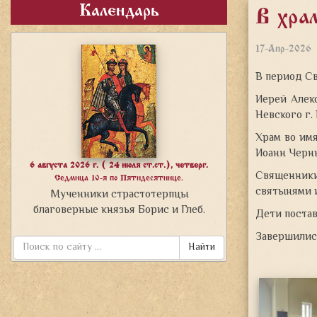
Календарь
В хра
17-Апр-2026
В период С
Иерей Алек
Невского г.
Храм во им
Иоанн Черн
6 августа 2026 г. ( 24 июля ст.ст.), четверг.
Священники
Седмица 10-я по Пятидесятнице.
святынями 
Мученники страстотерпцы
благоверные князья Борис и Глеб.
Дети постав
Завершились
Найти