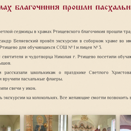
мах благочиния прошли пасхальн
ветлой седмицы в храмах Ртищевского благочиния прошли тра
сандр Беляевский провёл экскурсии в соборном храме
во и
 Ртищево для обучающихся СОШ № 1 и лицея № 3.
я святителя и чудотворца Николая г. Ртищево посетили обуч
ышов.
 рассказали школьникам о празднике Светлого Христов
и вручили пасхальные флаеры.
или свечи у икон.
 экскурсии на колокольнях. Все желающие смогли позвонить в