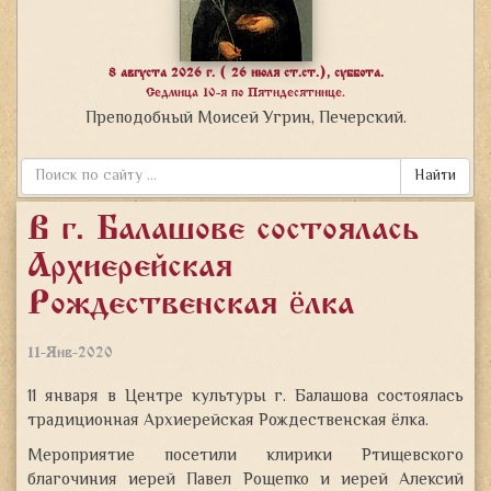
8 августа 2026 г. ( 26 июля ст.ст.), суббота.
Седмица 10-я по Пятидесятнице.
Преподобный Моисей Угрин, Печерский.
Найти
В г. Балашове состоялась
Архиерейская
Рождественская ёлка
11-Янв-2020
11 января в Центре культуры г. Балашова состоялась
традиционная Архиерейская Рождественская ёлка.
Мероприятие посетили клирики Ртищевского
благочиния иерей Павел Рощепко и иерей
Алексий