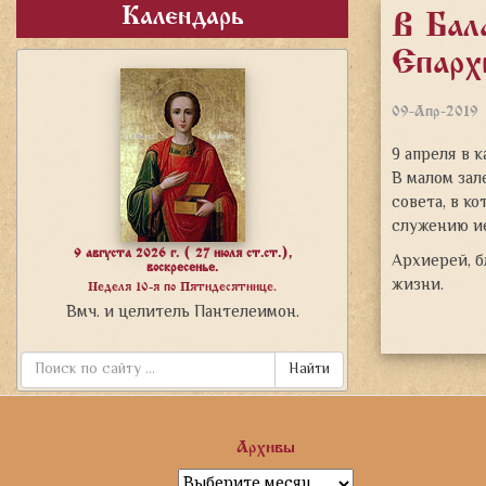
Календарь
В Бал
Епарх
09-Апр-2019
9 апреля в 
В малом зал
совета, в к
служению ие
9 августа 2026 г. ( 27 июля ст.ст.),
Архиерей, б
воскресенье.
жизни.
Неделя 10-я по Пятидесятнице.
Вмч. и целитель Пантелеимон.
Найти
Архивы
Архивы