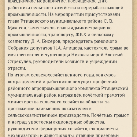
праздничное мероприятие, посвящённое Дню
работника сельского хозяйства и перерабатывающей
промышленности. На мероприятии присутствовали
глава Ртищевского
муниципального района С. В.
Макогон, заместитель главы администрации по
промышленности, транспорту, ЖКХ и сельскому
хозяйству Д. А. Бисеров, председатель районного
Собрания депутатов Н.А. Агишева, настоятель храма во
имя святителя и чудотворца Николая иерей Алексий
Стрекулёв, руководители хозяйств и учреждений
отрасли.
По итогам сельскохозяйственного года, конкурса
подразделений и работников ведущих профессий
районного агропромышленного комплекса Ртищевский
муниципальный район награждён почётной грамотой
министерства сельского хозяйства области за
достижение наивысших показателей в
сельскохозяйственном производстве. Почётных грамот
и наград удостоены акционерные общества,
руководители фермерских хозяйств, специалисты,
механизаторы и животноводы, ставшие призёрами