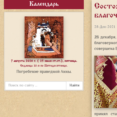
Календарь
Состо
благо
28-Дек-2021
28 декабря,
благоверно
совершена 
7 августа 2026 г. ( 25 июля ст.ст.), пятница.
Седмица 10-я по Пятидесятнице.
Погребение праведной Анны.
Найти
принял ст