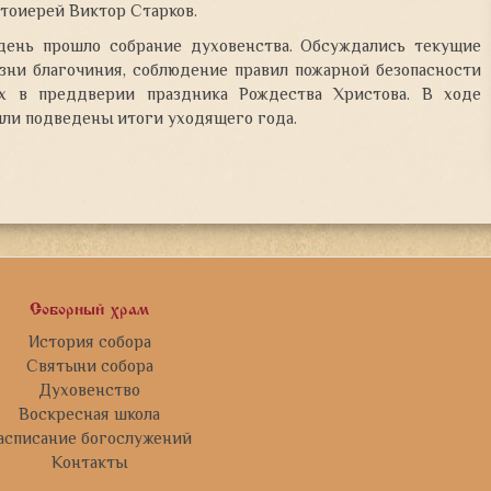
тоиерей Виктор Старков.
день прошло собрание духовенства. Обсуждались текущие
зни благочиния, соблюдение правил пожарной безопасности
х в преддверии праздника Рождества Христова. В ходе
ыли подведены итоги уходящего года.
Соборный храм
История собора
Святыни собора
Духовенство
Воскресная школа
асписание богослужений
Контакты