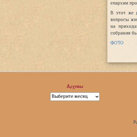
епархии про
В этот же 
вопросы жи
на прихода
собрания б
ФОТО
Архивы
Архивы
Р