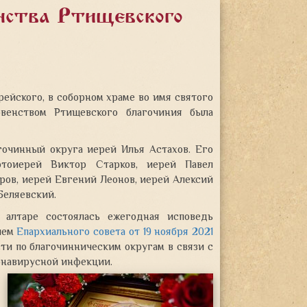
енства Ртищевского
рейского, в соборном храме во имя святого
овенством Ртищевского благочиния была
гочинный округа иерей Илья Астахов. Его
тоиерей Виктор Старков, иерей Павел
ров, иерей Евгений Леонов, иерей Алексий
Беляевский.
 алтаре состоялась ежегодная исповедь
ием
Епархиального совета от 19 ноября 2021
ти по благочинническим округам в связи с
онавирусной инфекции.