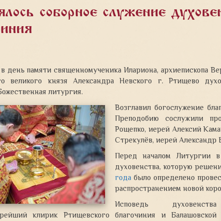
ялось соборное служение духов
чиния
 в день памяти священномученика Илариона, архиепископа Ве
го великого князя Александра Невского г. Ртищево дух
Божественная литургия
.
Возглавил богослужение бла
Преподобию сослужили про
Рощепко, иерей Алексий Кама
Стрекулёв, иерей Александр 
Перед началом Литургии в
духовенства, которую решен
года
было определено провес
распространением новой кор
Исповедь духовенства
арейший клирик Ртищевского благочиния и Балашовской