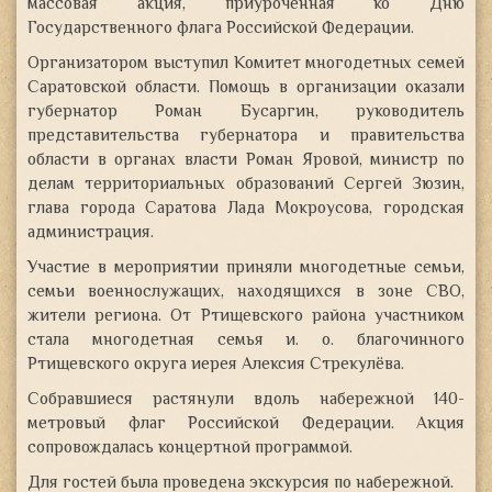
массовая акция, приуроченная ко Дню
Государственного флага Российской Федерации.
Организатором выступил Комитет
многодетных семей
Саратовской области. Помощь в организации оказали
губернатор Роман Бусаргин, руководитель
представительства губернатора и правительства
области в органах власти Роман Яровой, министр по
делам территориальных образований Сергей Зюзин,
глава города Саратова Лада Мокроусова, городская
администрация.
Участие в мероприятии приняли многодетные семьи,
семьи военнослужащих, находящихся в зоне СВО,
жители региона. От Ртищевского района участником
стала многодетная семья и. о. благочинного
Ртищевского округа иерея Алексия Стрекулёва.
Собравшиеся растянули вдоль набережной 140-
метровый флаг Российской Федерации. Акция
сопровождалась концертной программой.
Для гостей была проведена экскурсия по набережной.