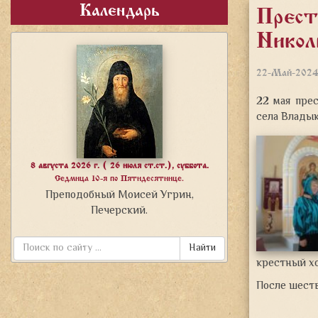
Календарь
Прест
Никол
22-Май-202
22 мая пре
села Владык
8 августа 2026 г. ( 26 июля ст.ст.), суббота.
Седмица 10-я по Пятидесятнице.
Преподобный Моисей Угрин,
Печерский.
Найти
крестный х
После шеств