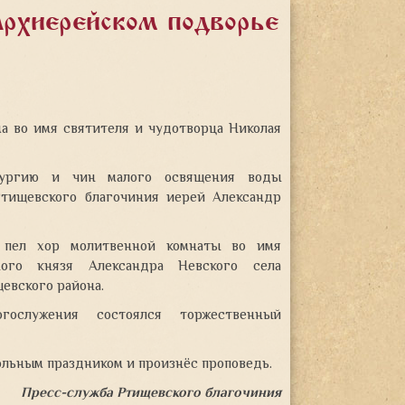
рхиерейском подворье
а во имя святителя и чудотворца Николая
тургию и чин малого освящения воды
тищевского благочиния иерей Александр
 пел хор молитвенной комнаты во имя
ного князя Александра Невского села
евского района.
гослужения состоялся торжественный
ольным праздником и произнёс проповедь.
Пресс-служба Ртищевского благочиния