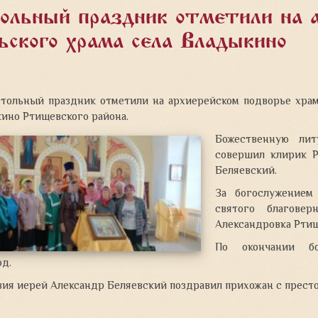
ольный праздник отметили на а
ьского храма села Владыкино
4
стольный праздник отметили на архиерейском подворье храм
ино Ртищевского района.
Божественную ли
совершил клирик Р
Беляевский.
За богослужением
святого благовер
Александровка Ртищ
По окончании бо
од.
ия иерей Александр Беляевский поздравил прихожан с прест