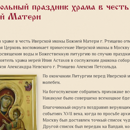
ольный праздник храма в честь
ей Матери
в храме в честь Иверской иконы Божией Матери г. Ртищево от
я Церковь воспоминает принесение Иверской иконы в Москву в
 освящения воды и Божественную литургию
по случаю праздн
тоятель храма иерей Илия Астахов в сослужении диакона собор
язя Александра Невского г. Ртищево Алексия Петсольда.
По окончании Литургии перед Иверской 
молебен.
На богослужение собрались прихожане вс
Накануне было совершено всенощное бден
Благочинный округа поздравил верующих 
событиях XVII века, когда по просьбе ар
Москву был доставлен точный список чу
Другой список был передан на Валдай, н