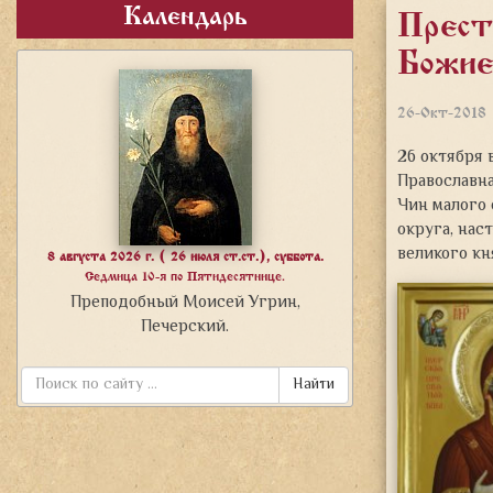
Календарь
Прест
Божи
26-Окт-2018
26 октября 
Православна
Чин малого
округа, нас
великого кн
8 августа 2026 г. ( 26 июля ст.ст.), суббота.
Седмица 10-я по Пятидесятнице.
Преподобный Моисей Угрин,
Печерский.
Найти