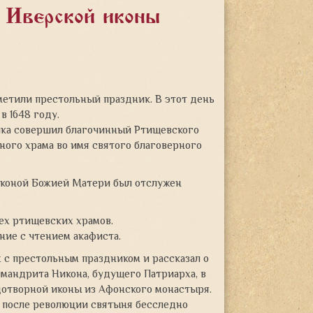
 Иверской иконы
метили престольный праздник. В этот день
 1648 году.
ика совершил благочинный Ртищевского
ного храма во имя святого благоверного
иконой Божией Матери был отслужен
ех ртищевских храмов.
ие с чтением акафиста.
с престольным праздником и рассказал о
химандрита Никона, будущего Патриарха, в
дотворной иконы из Афонского монастыря.
о после революции святыня бесследно