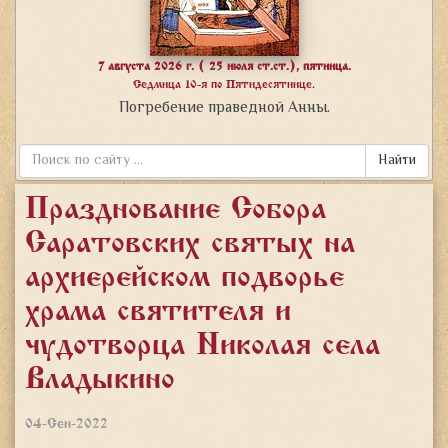
7 августа 2026 г. ( 25 июля ст.ст.), пятница.
Седмица 10-я по Пятидесятнице.
Погребение праведной Анны.
Найти
Празднование Собора
Саратовских святых на
архиерейском подворье
храма святителя и
чудотворца Николая села
Владыкино
04-Сен-2022