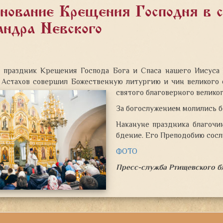
нование Крещения Господня в с
андра Невского
 в праздник Крещения Господа Бога и Спаса нашего Иисуса
 Астахов совершил Божественную литургию и чин великого 
святого благоверного велико
За богослужением молились б
Накануне праздника благочи
бдение. Его Преподобию сосл
ФОТО
Пресс-служба Ртищевского б