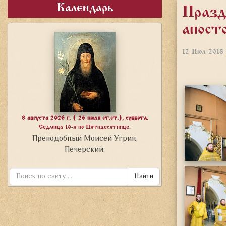
Календарь
Празд
апост
12-Июл-2018
8 августа 2026 г. ( 26 июля ст.ст.), суббота.
Седмица 10-я по Пятидесятнице.
Преподобный Моисей Угрин,
Печерский.
Найти