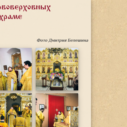
рвоверховных
 храме
Фото Дмитрия Белешина