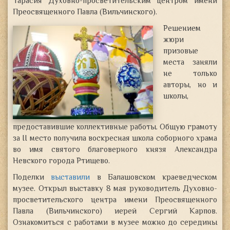
Тарасия Духовно-просветительским центром имени
Преосвященного Павла (Вильчинского)
.
Решением
жюри
призовые
места заняли
не только
авторы, но и
школы,
предоставившие коллективные работы. Общую грамоту
за II место получила воскресная школа соборного храма
во имя святого благоверного князя Александра
Невского города Ртищево.
Поделки
выставили
в Балашовском краеведческом
музее. Открыл выставку 8 мая руководитель Духовно-
просветительского центра имени Преосвященного
Павла (Вильчинского) иерей Сергий Карпов.
Ознакомиться с работами в музее можно до середины