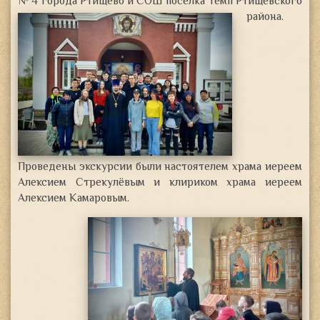
№ 4 города Ртищево и СОШ посёлка Темп Ртищевского
района
.
Проведены экскурсии были настоятелем храма иереем
Алексием Стрекулёвым и клириком храма иереем
Алексием Камаровым.