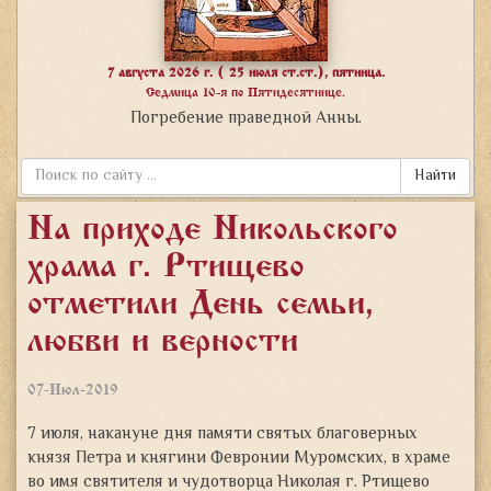
7 августа 2026 г. ( 25 июля ст.ст.), пятница.
Седмица 10-я по Пятидесятнице.
Погребение праведной Анны.
Найти
На приходе Никольского
храма г. Ртищево
отметили День семьи,
любви и верности
07-Июл-2019
7 июля, накануне дня памяти святых благоверных
князя Петра и княгини Февронии Муромских, в храме
во имя святителя и чудотворца Николая г. Ртищево