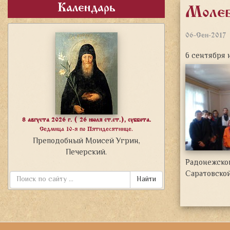
Календарь
Молеб
06-Сен-2017
6 сентября 
8 августа 2026 г. ( 26 июля ст.ст.), суббота.
Седмица 10-я по Пятидесятнице.
Преподобный Моисей Угрин,
Печерский.
Радонежског
Саратовской
Найти