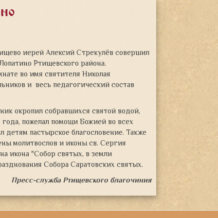
но
Ртищево иерей Алексий Стрекулёв совершил
 Лопатино Ртищевского района.
мнате во имя святителя Николая
льников и весь педагогический состав
ник окропил собравшихся святой водой,
 года, пожелал помощи Божией во всех
ал детям пастырское благословение. Также
ны молитвослов и иконы св. Сергия
а икона "Собор святых, в земли
разднования Собора Саратовских святых.
Пресс-служба Ртищевского благочиния