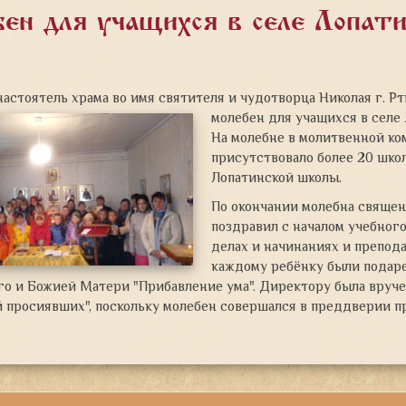
ен для учащихся в селе Лопати
настоятель храма во имя святителя и чудотворца Николая г. 
молебен для учащихся в селе
На молебне в молитвенной ко
присутствовало более 20 шко
Лопатинской школы.
По окончании молебна священ
поздравил с началом учебного
делах и начинаниях и препод
каждому ребёнку были подаре
о и Божией Матери "Прибавление ума". Директору была вручен
 просиявших", поскольку молебен совершался в преддверии п