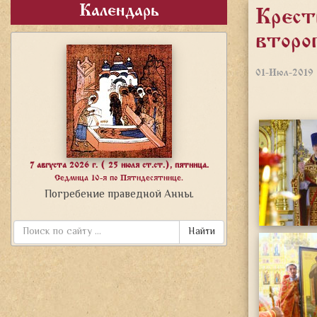
Календарь
Крест
второ
01-Июл-2019
7 августа 2026 г. ( 25 июля ст.ст.), пятница.
Седмица 10-я по Пятидесятнице.
Погребение праведной Анны.
Найти