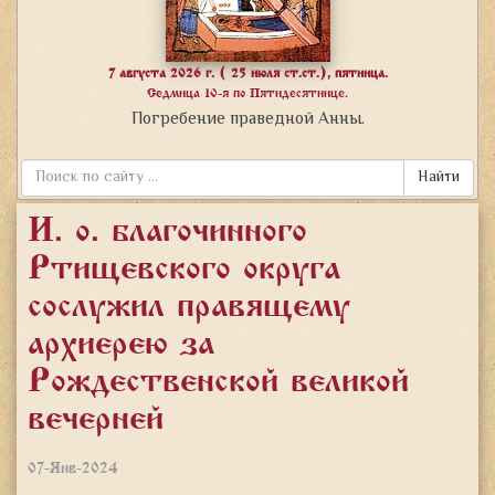
7 августа 2026 г. ( 25 июля ст.ст.), пятница.
Седмица 10-я по Пятидесятнице.
Погребение праведной Анны.
Найти
И. о. благочинного
Ртищевского округа
сослужил правящему
архиерею за
Рождественской великой
вечерней
07-Янв-2024