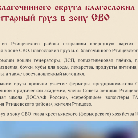
благочинного округа благословил
итарный груз в зону СВО
 из Ртищевского района отправили очередную партию 
 в зоне СВО. Благословил груз и. о. благочинного Ртищевско
помощи вошли
генераторы, ДСП, полиэтиленовая плёнка, га
зделия, бочки, кубы для воды, лекарства, продукты питания
ты, а также восстановленный мотоцикл.
ании груза приняли участие фермеры, предприниматели Са
енной юридической академии, члены Совета женщин Ртищевс
ьная школа ДОСААФ России», «серебряные» волонтёры Г
ия Ртищевского района», жители Ртищево.
уз в зону СВО глава крестьянского (фермерского) хозяйства 