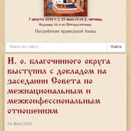
7 августа 2026 г. ( 25 июля ст.ст.), пятница.
Седмица 10-я по Пятидесятнице.
Погребение праведной Анны.
Найти
И. о. благочинного округа
выступил с докладом на
заседании Совета по
межнациональным и
межконфессиональным
отношениям
26-Июн-2026