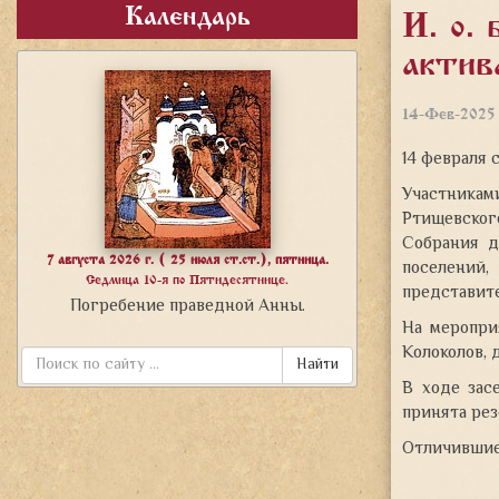
Календарь
И. о.
актив
14-Фев-2025
14 февраля 
Участникам
Ртищевског
Собрания д
7 августа 2026 г. ( 25 июля ст.ст.), пятница.
поселений,
Седмица 10-я по Пятидесятнице.
представит
Погребение праведной Анны.
На меропри
Колоколов, 
Найти
В ходе зас
принята рез
Отличившие