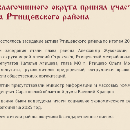
 благочинного округа принял уча
а Ртищевского района
состоялось заседание актива Ртищевского района по итогам 20
и заседания стали глава района Александр Жуковский, 
о округа
иерей Алексий Стрекулёв, Ртищевский межрайонный
епутатов Наталья Агишева, глава МО г. Ртищево Ольга Мо
 депутаты, руководители предприятий, сотрудники право
ели общественных организаций.
ятии присутствовали министр информации и массовых комм
депутат Саратовской областной думы Василий Кравцов.
едания были подведены итоги социально-экономического ра
олюция на 2025 год.
ся жители района получили благодарственные письма.