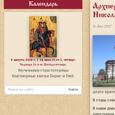
Календарь
Архие
Никол
11-Авг-2017
6 августа 2026 г. ( 24 июля ст.ст.), четверг.
Седмица 10-я по Пятидесятнице.
Мученники страстотерпцы
благоверные князья Борис и Глеб.
Найти
штате причт
В годы сов
В наши дни
памятником 