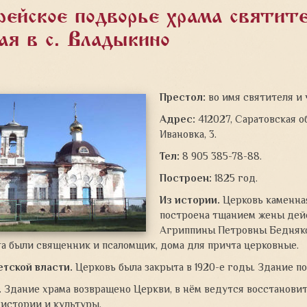
рейское подворье храма святит
ая в с. Владыкино
Престол:
во имя святителя и 
Адрес:
412027, Саратовская об
Ивановка, 3.
Тел:
8 905 385-78-88.
Построен:
1825 год.
Из истории.
Церковь каменная
построена тщанием жены дей
Агриппины Петровны Бедняков
а были священник и псаломщик, дома для причта церковные.
етской власти.
Церковь была закрыта в 1920-е годы. Здание 
.
Здание храма возвращено Церкви, в нём ведутся восстанови
истории и культуры.