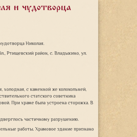
еля и чудотворца
чудотворца Николая.
л., Ртищевский район, с. Владыкино, ул.
, холодная, с каменной же колокольней,
ствительного статского советника
ой. При храме была устроена сторожка. В
подверглось частичному разрушению.
тельные работы. Храмовое здание признано