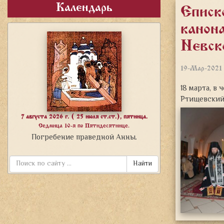
Календарь
Еписк
канон
Невск
19-Мар-2021
18 марта, в
Ртищевский,
7 августа 2026 г. ( 25 июля ст.ст.), пятница.
Седмица 10-я по Пятидесятнице.
Погребение праведной Анны.
Найти