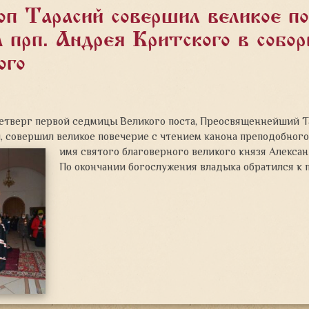
оп Тарасий совершил великое п
а прп. Андрея Критского в собо
ого
 четверг первой седмицы Великого поста, Преосвященнейший Т
 совершил великое повечерие с чтением канона преподобного
имя святого благоверного великого князя
Алексан
По окончании богослужения владыка обратился к 