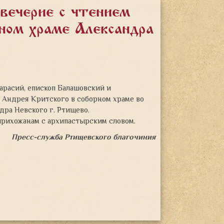
овечерие с чтением
рном храме Александра
арасий, епископ Балашовский и
 Андрея Критского в соборном храме во
дра Невского г. Ртищево.
прихожанам с архипастырским словом.
Пресс-служба Ртищевского благочиния