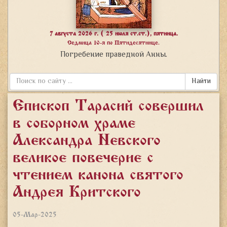
7 августа 2026 г. ( 25 июля ст.ст.), пятница.
Седмица 10-я по Пятидесятнице.
Погребение праведной Анны.
Найти
Епископ Тарасий совершил
в соборном храме
Александра Невского
великое повечерие с
чтением канона святого
Андрея Критского
05-Мар-2025