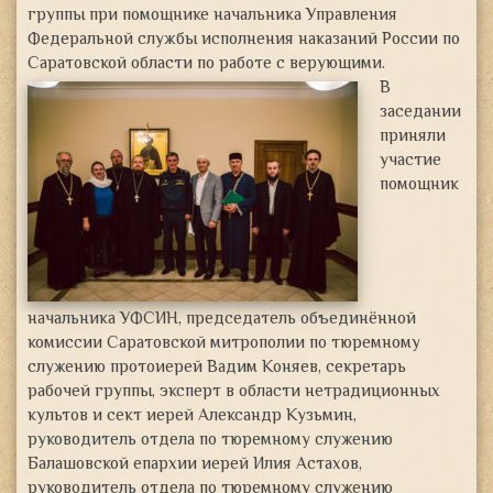
группы при помощнике начальника Управления
Федеральной службы исполнения наказаний России по
Саратовской области
по работе с верующими.
В
заседании
приняли
участие
помощник
начальника УФСИН, председатель объединённой
комиссии Саратовской митрополии по тюремному
служению протоиерей Вадим Коняев, секретарь
рабочей группы, эксперт в области нетрадиционных
культов и сект иерей Александр Кузьмин,
руководитель отдела по тюремному служению
Балашовской епархии иерей Илия Астахов,
руководитель отдела по тюремному служению