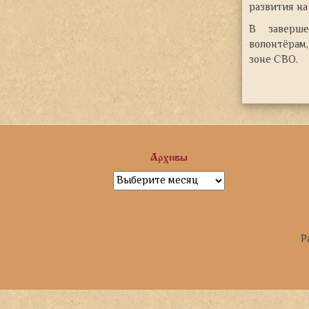
развития на
В заверше
волонтёрам
зоне СВО.
Архивы
Архивы
Р