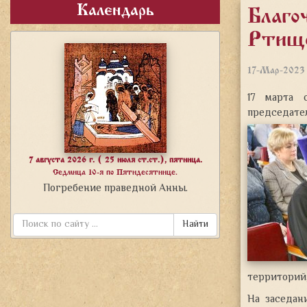
Календарь
Благо
Ртище
17-Мар-2023
17 марта 
председате
7 августа 2026 г. ( 25 июля ст.ст.), пятница.
Седмица 10-я по Пятидесятнице.
Погребение праведной Анны.
Найти
территорий
На заседан