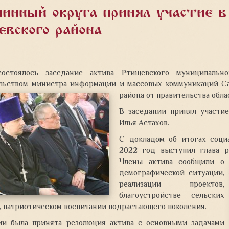
чинный округа принял участие в
вского района
состоялось заседание актива Ртищевского муниципаль
льством министра информации и массовых коммуникаций Сар
района от правительства обла
В заседании принял участи
Илья Астахов.
С докладом об итогах социа
2022 год выступил глава р
Члены актива сообщили о
демографической ситуации,
реализации проектов,
благоустройстве сельских
, патриотическом воспитании подрастающего поколения.
ии была принята резолюция актива с основными задачами