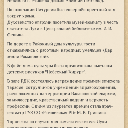
Невского г. Ртищево диакон Алексий Петсольд.
По окончании Литургии был совершён крестный ход
вокруг храма.
Духовенство епархии посетило музей-комнату в честь
святителя Луки в Центральной библиотеке им. И. И.
Фешина.
По дороге в Районный дом культуры гости
ознакомились с работами народных умельцев «Дар
земли Романовской».
В фойе дома культуры была организована выставка
детских рисунков "Небесный Хирург".
В зале РДК состоялось награждение премией епископа
Тарасия сотрудников учреждений здравоохранения,
расположенных на территории Балашовской епархии,
за милосердие, нравственный подвиг и верность
профессии. Одним из лауреатов премии стала врач-
педиатр ГУЗ СО «Ртищевская РБ» М. В. Гришина.
Торжества по случаю дня памяти святителя Луки