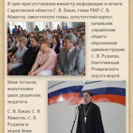
В зале присутствовали министр информации и печати
Саратовской области С. В. Бакал, глава РМР С. В.
Макогон, заместители главы,
депутатский корпус,
начальник
управления
общего
образования
администрации
С. В. Рудаева,
благочинный
Ртищевского
округа
иерей
Илия Астахов,
выпускники
школ, родители,
педагоги.
С. В. Бакал, С. В.
Макогон, С. В.
Рудаева и
иерей Илия