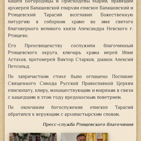
нашей Богородицы и Приснодевы Марии, правящий
архиерей Балашовской епархии епископ Балашовский и
Ртищевский Тарасий возглавил Божественную
литургию в соборном храме во имя святого
благоверного великого князя
Александра Невского г.
Ртищево.
Его Преосвященству сослужили благочинный
Ртищевского округа, ключарь храма иерей Илия
Астахов, протоиерей Виктор Старков, диакон Алексий
Петсольд.
По запричастном стихе было оглашено Послание
Священного Синода Русской Православной Церкви
епископату, клиру, монашествующим и мирянам в связи
с нашедшим в этом году вредоносным поветрием.
По окончании богослужения епископ Тарасий
обратился к верующим с архипастырским словом.
Пресс-служба Ртищевского благочиния