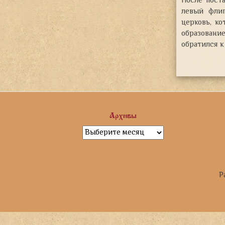
После пост
левый флиг
церковь, к
образован
обратился 
Архивы
Архивы
Р