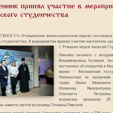
нник принял участие в меропр
йского студенчества
в ГБПОУ СО «Ртищевский политехнический лицей» состоялась
 студенчества. В мероприятии принял участие настоятель хр
г. Ртищево
иерей Алексий Стр
Линейка началась с поздра
Владимировны Кузиной. Зат
постановку об открытии в Мос
время – Московский госу
Ломоносова)
по прошению
графа Ивана Ивановича
Шувалова. Императрица
Елизавета Петровна
подписала прошение 25
ень памяти святой мученицы Татианы Римской.