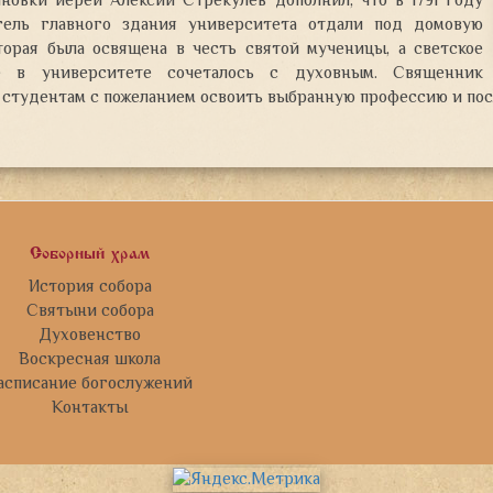
ановки иерей Алексий Стрекулёв дополнил, что в 1791 году
ель главного здания университета отдали под домовую
оторая была освящена в честь святой мученицы, а светское
ие в университете сочеталось с духовным. Священник
к студентам с пожеланием освоить выбранную профессию и по
Соборный храм
История собора
Святыни собора
Духовенство
Воскресная школа
асписание богослужений
Контакты