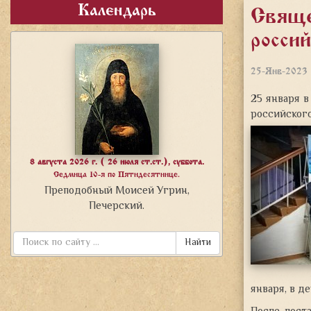
Календарь
Свяще
росси
25-Янв-2023
25 января 
российского
8 августа 2026 г. ( 26 июля ст.ст.), суббота.
Седмица 10-я по Пятидесятнице.
Преподобный Моисей Угрин,
Печерский.
Найти
января, в д