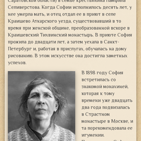
Саратовской области) в семье крестьянина Памфила
Селиверстова
. Когда Софии исполнилось десять лет, у
нее умерла мать, и отец отдал ее в приют в селе
Краишево Аткарского уезда, существовавший в то
время при женской общине, преобразованной вскоре в
Краишевский Тихвинский монастырь. В приюте София
прожила до двадцати лет, а затем уехала в Санкт-
Петербург и, работая в прислугах, обучалась на дому
рисованию. В этом искусстве она достигла заметных
успехов.
В 1898 году София
встретилась со
знакомой монахиней,
которая к тому
времени уже двадцать
два года подвизалась
в Страстном
монастыре в Москве, и
та порекомендовала ее
игумении.