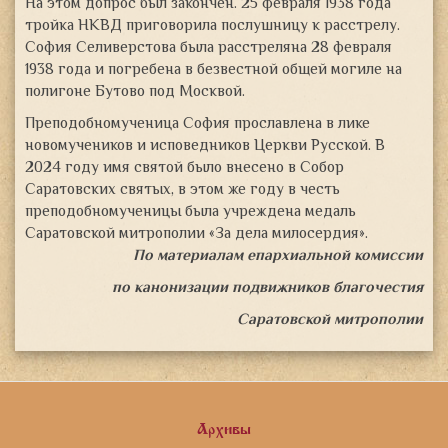
На этом допрос был закончен. 25 февраля 1938 года
тройка НКВД приговорила послушницу к расстрелу.
София Селиверстова была расстреляна 28 февраля
1938 года и погребена в безвестной общей могиле на
полигоне Бутово под Москвой.
Преподобномученица София прославлена в лике
новомучеников и исповедников Церкви Русской. В
2024 году имя святой было внесено в Собор
Саратовских святых, в этом же году в честь
преподобномученицы была учреждена медаль
Саратовской митрополии «За дела милосердия».
По материалам епархиальной комиссии
по канонизации подвижников благочестия
Саратовской митрополии
Архивы