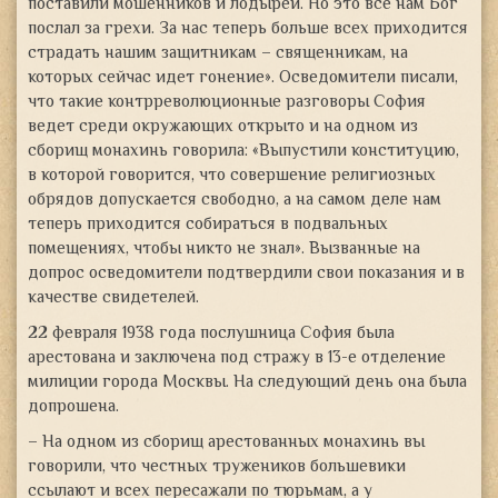
поставили мошенников и лодырей. Но это все нам Бог
послал за грехи. За нас теперь больше всех приходится
страдать нашим защитникам – священникам, на
которых сейчас идет гонение». Осведомители писали,
что такие контрреволюционные разговоры София
ведет среди окружающих открыто и на одном из
сборищ монахинь говорила: «Выпустили конституцию,
в которой говорится, что совершение религиозных
обрядов допускается свободно, а на самом деле нам
теперь приходится собираться в подвальных
помещениях, чтобы никто не знал». Вызванные на
допрос осведомители подтвердили свои показания и в
качестве свидетелей.
22 февраля 1938 года послушница София была
арестована и заключена под стражу в 13-е отделение
милиции города Москвы. На следующий день она была
допрошена.
– На одном из сборищ арестованных монахинь вы
говорили, что честных тружеников большевики
ссылают и всех пересажали по тюрьмам, а у