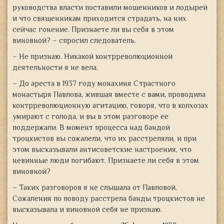
руководства власти поставили мошенников и лодырей
и что священникам приходится страдать, на них
сейчас гонение. Признаете ли вы себя в этом
виновной? – спросил следователь.
– Не признаю. Никакой контрреволюционной
деятельности я не вела.
– До ареста в 1937 году монахиня Страстного
монастыря Павлова, жившая вместе с вами, проводила
контрреволюционную агитацию, говоря, что в колхозах
умирают с голода, и вы в этом разговоре ее
поддержали. В момент процесса над бандой
троцкистов вы сожалели, что их расстреляли, и при
этом высказывали антисоветские настроения, что
невинные люди погибают. Признаете ли себя в этом
виновной?
– Таких разговоров я не слышала от Павловой.
Сожаления по поводу расстрела банды троцкистов не
высказывала и виновной себя не признаю.