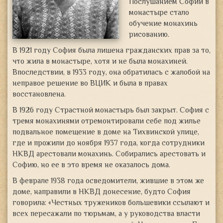
Послушанием Софии в
монастыре стало
обучение монахинь
рисованию.
В 1921 году София была лишена гражданских прав за то,
что жила в монастыре, хотя и не была монахиней.
Впоследствии, в 1933 году, она обратилась с жалобой на
неправое решение во ВЦИК и была в правах
восстановлена.
В 1926 году Страстной монастырь был закрыт. София с
тремя монахинями отремонтировали себе под жилье
подвальное помещение в доме на Тихвинской улице,
где и прожили до ноября 1937 года, когда сотрудники
НКВД арестовали монахинь. Собирались арестовать и
Софию, но ее в это время не оказалось дома.
В феврале 1938 года осведомители, жившие в этом же
доме, направили в НКВД донесение, будто София
говорила: «Честных тружеников большевики ссылают и
всех пересажали по тюрьмам, а у руководства власти