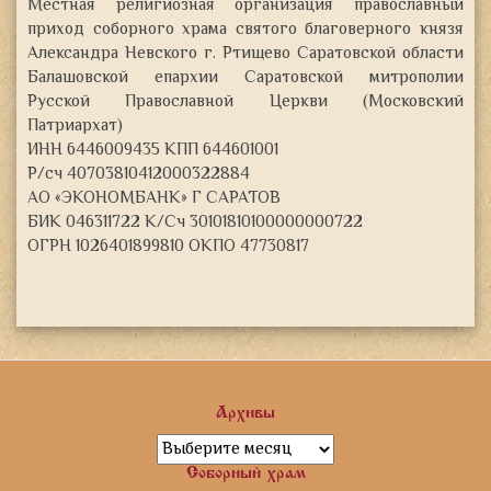
Местная религиозная организация православный
приход соборного храма святого благоверного князя
Александра Невского г. Ртищево Саратовской области
Балашовской епархии Саратовской митрополии
Русской Православной Церкви (Московский
Патриархат)
ИНН 6446009435 КПП 644601001
Р/сч 40703810412000322884
АО «ЭКОНОМБАНК» Г САРАТОВ
БИК 046311722 К/Сч 30101810100000000722
ОГРН 1026401899810 ОКПО 47730817
Архивы
Архивы
Соборный храм