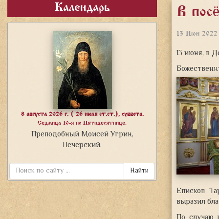
Календарь
В пос
13-Июн-2022
13 июня, в 
Божественн
8 августа 2026 г. ( 26 июля ст.ст.), суббота.
Седмица 10-я по Пятидесятнице.
Преподобный Моисей Угрин,
Печерский.
Найти
Епископ Та
выразил бла
По случаю 