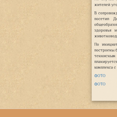
жителей уго
В сопровож
посетил Д
общеобразо
здоровья и
животновод
По инициа
построены б
теннисным 
планируетс
комплекса с
ФОТО
ФОТО