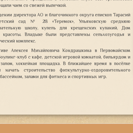
щали чаем со свежей выпечкой.
дении директора АО и благочинного округа епископ Тарасий
етский сад № 28 «Теремок», Ульяновскую среднюю
вательную школу, купель для крещенских купаний, Дом
 красоты. Владыке были представлены сельхозугодья и
ческий комплекс.
тиве Алексея Михайловича Кондрашкина в Первомайском
оулинг-клуб с кафе, детской игровой комнатой, бильярдом и
залом, хоккейная площадка. В ближайшее время в посёлке
я начать строительство физкультурно-оздоровительного
 бассейном, залами для фитнеса и спортивных игр.