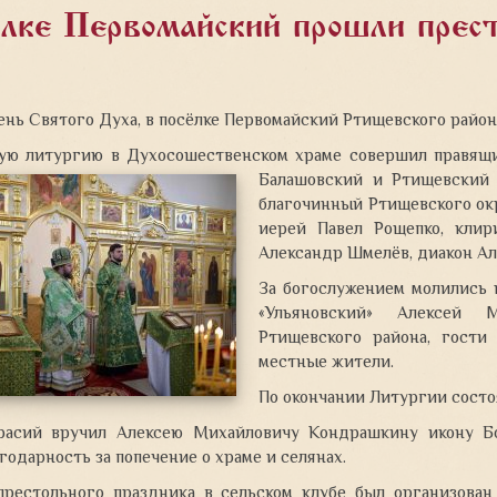
ёлке Первомайский прошли прес
День Святого Духа, в посёлке Первомайский Ртищевского райо
ую литургию в Духосошественском храме совершил правящ
Балашовский и Ртищевский 
благочинный Ртищевского окр
иерей Павел Рощепко, клир
Александр Шмелёв, диакон Ал
За богослужением молились 
«Ульяновский» Алексей 
Ртищевского района, гости
местные жители.
По окончании Литургии состо
расий вручил Алексею Михайловичу Кондрашкину икону Б
годарность за попечение о храме и селянах.
престольного праздника в сельском клубе был организован