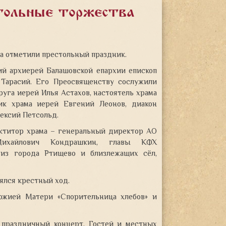
тольные торжества
на отметили престольный праздник.
ий архиерей
Балашовской епархии епископ
Тарасий. Его Преосвященству сослужили
уга иерей Илья Астахов, настоятель храма
ик храма иерей Евгений Леонов, диакон
ексий Петсольд.
ктитор храма – генеральный директор АО
Михайлович Кондрашкин, главы КФХ
 из города Ртищево и близлежащих сёл,
ялся крестный ход.
ожией Матери «Спорительница хлебов» и
 праздничный концерт. Гостей и местных